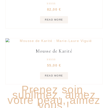
Rated
82,00
€
5.00
out of 5
READ MORE
Mousse de Karité
Rated
55,00
€
5.00
out of 5
READ MORE
Prenez soin,
sublimez, aimez
votre peau, aimez
vous !