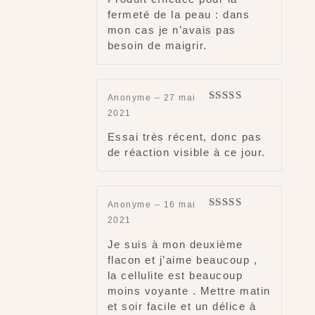
fermeté de la peau : dans
mon cas je n’avais pas
besoin de maigrir.
Anonyme
–
27 mai
Rated
4
2021
out of 5
Essai très récent, donc pas
de réaction visible à ce jour.
Anonyme
–
16 mai
Rated
5
out
2021
of 5
Je suis à mon deuxième
flacon et j’aime beaucoup ,
la cellulite est beaucoup
moins voyante . Mettre matin
et soir facile et un délice à