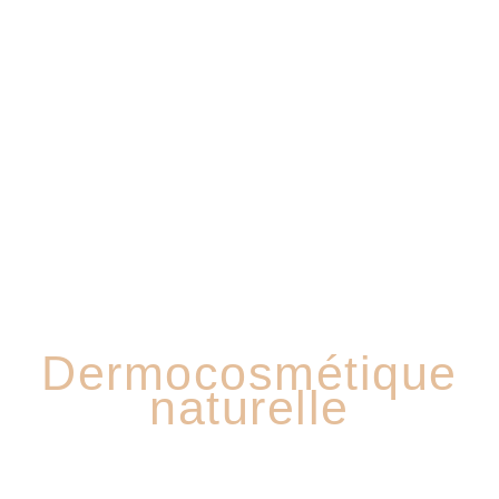
DÉCOUVREZ NOTRE GAMME
Dermocosmétique
naturelle