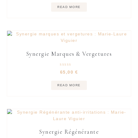
READ MORE
Synergie Marques & Vergetures
Rated
65,00
€
5.00
out of 5
READ MORE
Synergie Régénérante