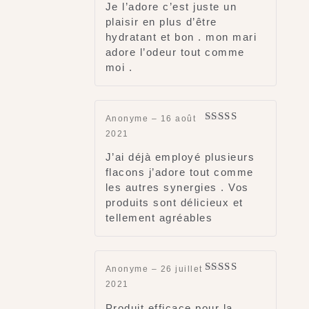
Je l’adore c’est juste un
plaisir en plus d’être
hydratant et bon . mon mari
adore l’odeur tout comme
moi .
Anonyme
–
16 août
Rated
5
out
2021
of 5
J’ai déjà employé plusieurs
flacons j’adore tout comme
les autres synergies . Vos
produits sont délicieux et
tellement agréables
Anonyme
–
26 juillet
Rated
4
2021
out of 5
Produit efficace pour la