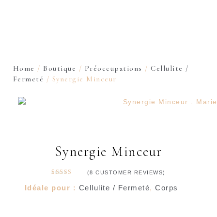
Home
/
Boutique
/
Préoccupations
/
Cellulite /
Fermeté
/ Synergie Minceur
Synergie Minceur
(
8
CUSTOMER REVIEWS)
Rated
7
4.71
out
Idéale pour :
Cellulite / Fermeté
,
Corps
of 5 based
on
customer
ratings