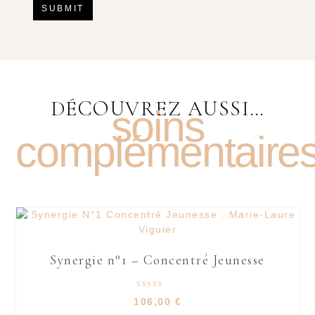
DÉCOUVREZ AUSSI…
soins
complémentaire
Synergie n°1 – Concentré Jeunesse
Rated
106,00
€
4.95
out of 5