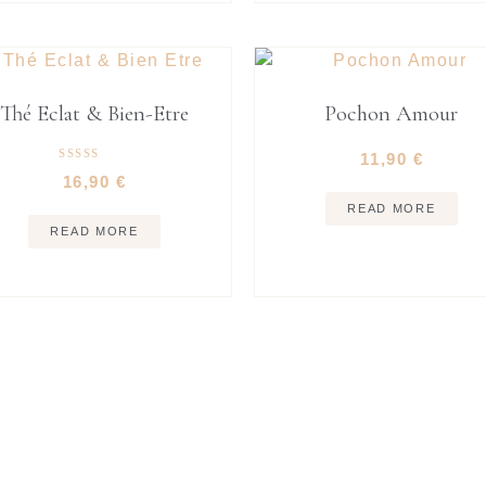
Thé Eclat & Bien-Etre
Pochon Amour
11,90
€
Rated
16,90
€
5.00
out of 5
READ MORE
READ MORE