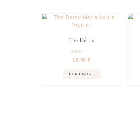
Thé Détox
Rated
16,90
€
5.00
out of 5
READ MORE