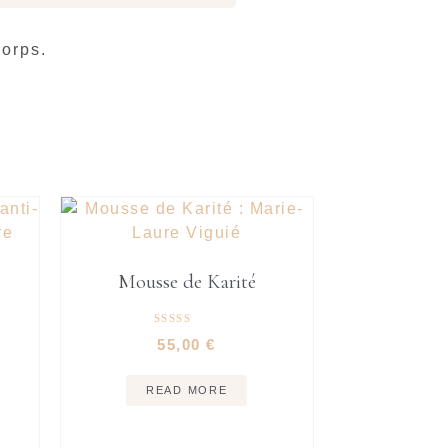
orps.
Mousse de Karité
Rated
55,00
€
5.00
out of 5
READ MORE