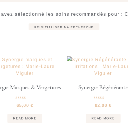
 avez sélectionné les soins recommandés pour : C
RÉINITIALISER MA RECHERCHE
rgie Marques & Vergetures
Synergie Régénérante
Rated
Rated
65,00
€
82,00
€
5.00
5.00
out of 5
out of 5
READ MORE
READ MORE