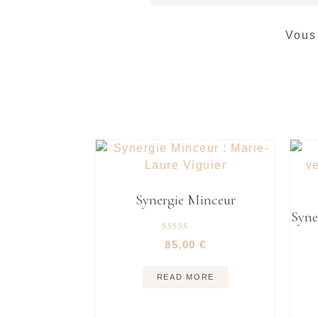
Vous
Synergie Minceur
Syne
Rated
85,00
€
4.71
out of 5
READ MORE