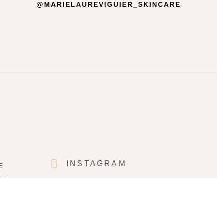
@MARIELAUREVIGUIER_SKINCARE
INSTAGRAM
E
NS
FACEBOOK
É
VENTE
YOUTUBE