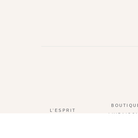
BOUTIQU
L’ESPRIT
LIVRAISO
PRESSE
FIDÉLIT
CONTACT
POINTS DE 