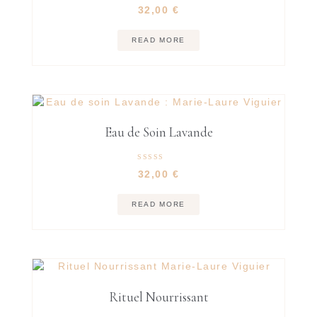
Rated
32,00
€
5.00
out of 5
READ MORE
Eau de Soin Lavande
Rated
32,00
€
5.00
out of 5
READ MORE
Rituel Nourrissant