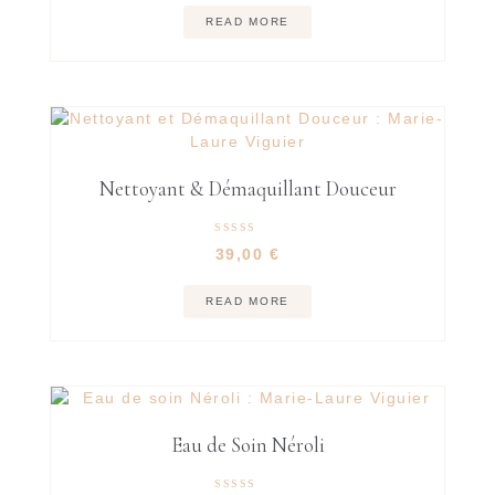
READ MORE
Nettoyant & Démaquillant Douceur
Rated
39,00
€
5.00
out of 5
READ MORE
Eau de Soin Néroli