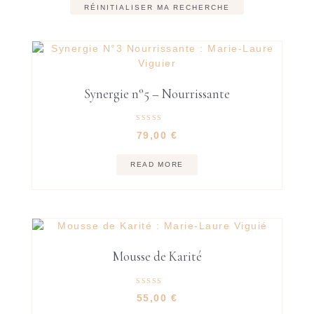
RÉINITIALISER MA RECHERCHE
Synergie n°5 – Nourrissante
Rated
79,00
€
5.00
out of 5
READ MORE
Mousse de Karité
Rated
55,00
€
5.00
out of 5