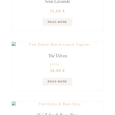
Soin Lavande
71,00
€
READ MORE
Thé Détox
Rated
16,90
€
5.00
out of 5
READ MORE