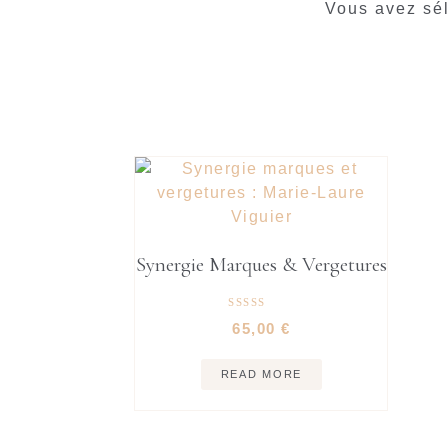
Vous avez sél
Synergie Marques & Vergetures
Rated
65,00
€
5.00
out of 5
READ MORE