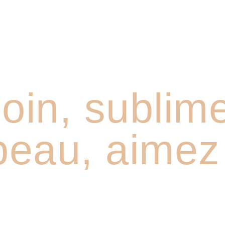
oin, sublim
peau, aimez