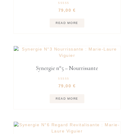
Rated
79,00
€
5.00
out of 5
READ MORE
Synergie n°5 – Nourrissante
Rated
79,00
€
5.00
out of 5
READ MORE