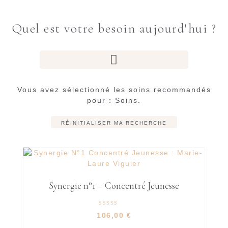
Quel est votre besoin aujourd'hui ?
Vous avez sélectionné les soins recommandés
pour : Soins.
RÉINITIALISER MA RECHERCHE
Synergie n°1 – Concentré Jeunesse
Rated
106,00
€
4.95
out of 5