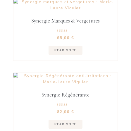
Synergie Marques & Vergetures
Rated
65,00
€
5.00
out of 5
READ MORE
Synergie Régénérante
Rated
82,00
€
5.00
out of 5
READ MORE