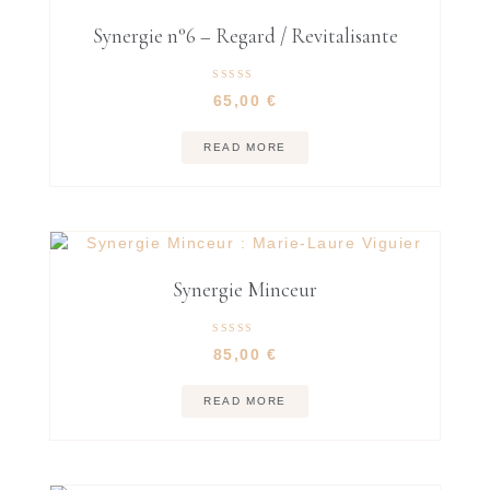
Synergie n°6 – Regard / Revitalisante
Rated
65,00
€
5.00
out of 5
READ MORE
Synergie Minceur
Rated
85,00
€
4.71
out of 5
READ MORE