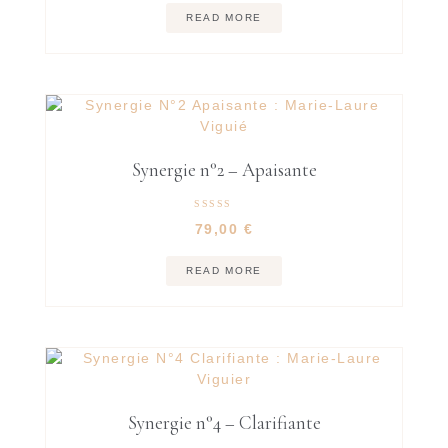
READ MORE
Synergie n°2 – Apaisante
Rated
79,00
€
5.00
out of 5
READ MORE
Synergie n°4 – Clarifiante