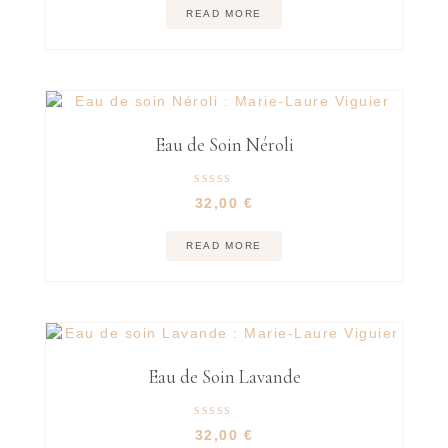
READ MORE
Eau de Soin Néroli
Rated
32,00
€
5.00
out of 5
READ MORE
Eau de Soin Lavande
Rated
32,00
€
5.00
out of 5