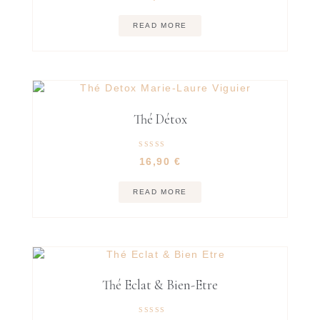
READ MORE
Thé Détox
Rated
16,90
€
5.00
out of 5
READ MORE
Thé Eclat & Bien-Etre