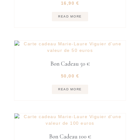
Rated
16,90
€
5.00
out of 5
READ MORE
Bon Cadeau 50 €
50,00
€
READ MORE
Bon Cadeau 100 €