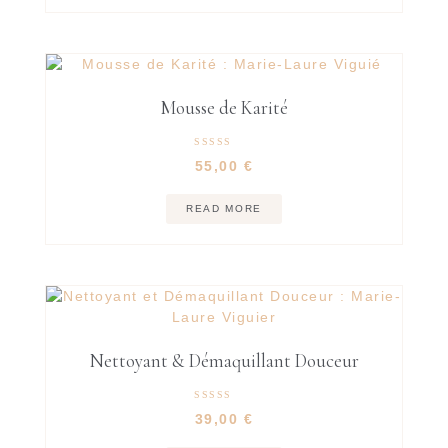
Mousse de Karité
Rated
55,00
€
5.00
out of 5
READ MORE
Nettoyant & Démaquillant Douceur
Rated
39,00
€
5.00
out of 5