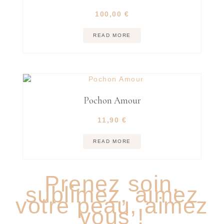
100,00
€
READ MORE
Pochon Amour
11,90
€
READ MORE
Prenez soin,
sublimez, aimez
votre peau, aimez
vous !